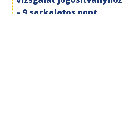
– 9 sarkalatos pont
Bizonyára Te is tudod, hogy a
jogosítvány megszerzésének feltétele
az orvosi alkalmassági vizsgálat. De
mennyibe kerül, miből áll, ki adhatja ki,
és mikor lehetsz alkalmatlan? Sok más
hasznos információ mellett ezeket is
leírtuk Neked.
TOVÁBB OLVASOM