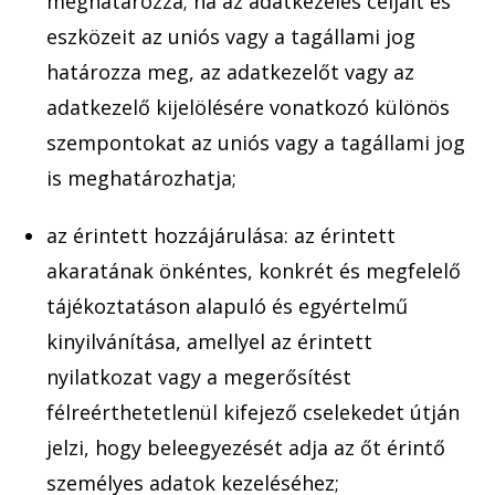
meghatározza; ha az adatkezelés céljait
és
eszközeit az uniós vagy a tagállami jog
határozza me
g, az adatkezelőt vagy az
adatkezelő kijelölésére vonatkoz
ó különös
szempontokat az uniós v
agy a tagállami jog
is meghatározha
tja;
az érintett hozzájárulása: az érintett
akaratának önként
es, konkrét és megfelelő
tájékoztatáson alapuló és egyértelmű
kinyilvánítása, amellyel az érintett
nyilatkozat vagy
a megerősítést
félreérthetetlenül kifejező cselek
edet útján
jelzi, hogy beleegyezését adja
az őt érintő
személyes adatok kez
eléséhez;