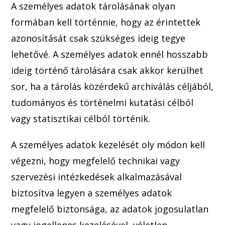
A szem
élyes adatok tárolásának olyan
formában kell történnie, hogy az érintettek
azonosítását csak szükséges ideig tegye
lehetővé. A személyes adatok ennél hosszabb
ideig történő tárolására csak akkor kerülhet
sor, ha a tárolás közérdekű archiválás céljából,
tudományos és történelmi kutatási célból
vagy statisztikai cé
lból történik.
A személyes adatok kezelését oly módon kell
végezni, hogy megfelelő
technikai vagy
szervezési intézkedések alkalmazásával
biztosítva legyen a személyes adatok
megfel
elő biztonsága, az adatok jogosul
atlan
vagy jogellenes kezelésével, véletlen