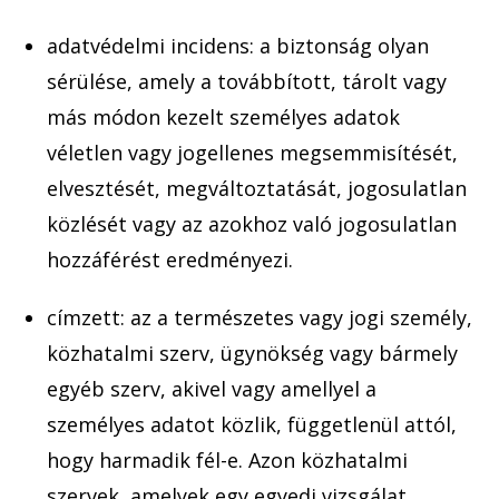
adatvédelmi incidens: a biztonság olyan
sérülése, amely a tovább
ított, tárolt vagy
más módon kezelt személyes adatok
véletlen vagy jogellenes megsemm
isítését,
elvesztését, megváltoztatását, jogosulatlan
közlését vagy az azokhoz való jogosu
latlan
hozzáférést eredményezi.
címzett: az a természetes vagy jogi személy,
közhatalmi szerv, ügy
nökség vagy bármely
egyéb szerv, akivel vagy amellyel a
személyes adatot közlik, függetlenül attól,
hogy harmadik fél-e. Azon közhatalmi
szervek, amelyek egy egyedi vizsgálat