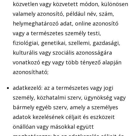
közvetlen vagy közvetett módon, különösen
valamely azonosító, például név, szám,
he
lymeghatározó adat, online azonosító
vagy a természetes személy testi,
fizio
lógiai, genetikai, szellemi, gazdasági,
kulturáli
s vagy szociális azonosságára
vonatkozó egy va
gy több tényező al
apján
azonosítható;
adatkezelő: az a természetes vagy jogi
személy, közhatalmi szerv,
ügynökség vagy
bármely egyéb szerv, amely a személyes
adatok kezelésének céljait és eszközeit
önállóan vagy másokkal együtt