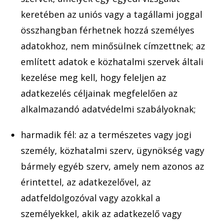
keretében az uniós vagy a tagállami joggal
összhangban férhetnek h
ozzá személyes
adatokhoz, nem minősülnek címzettnek; az
említett adato
k e közhatalmi szervek általi
keze
lése meg kell, hogy feleljen az
adatkezelés céljainak megfelelően az
alkalma
zandó adatvédelmi szabályoknak;
harmadik fél: az a természetes vagy jogi
személy, közhatalmi sz
erv, ügynökség vagy
bármely egyéb szerv, amely nem azonos az
érintettel, az adatkezelővel, az
adatfeldolgozóval vagy azokkal a
személyekkel, ak
ik az adat
kezelő vagy