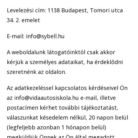
Levelezési cím: 1138 Budapest, Tomori utca
34. 2. emelet
E-mail: info@sybell.hu
A weboldalunk látogatóinktól csak akkor
kérjük a személyes adataikat, ha érdeklődni
szeretnénk az oldalon.
Az adatkezeléssel kapcsolatos kérdéseivel Ön
az info@v
idaautosiskola.hu e-mail, illetve
postacímen kérhet további tájékoztatást,
válaszunkat késedelem nélkül, 20 napon belül
(legfeljebb azonban 1 hónapon belül)
megküldjük Önnek
az Ön által megadott