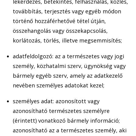
lekérdezés, betekintés, felhasználás, közlé
s,
továbbítás, terjesztés v
agy egyé
b módon
történő hozzáférhetővé tétel útján,
összehangolás vagy összekapcsolás,
korlátozás, törlés, illetve megsemmisítés;
adatfeldolgozó: az
a természetes vagy jogi
személy, közhatalmi szerv, ü
gynökség vagy
bármely egyéb szerv, amely az adatkezelő
nevében személyes
adatokat kezel;
személyes adat: azonosított vagy
azonosítható természetes személyre
(érintett) vonatkozó bármely információ;
azonosítható az a természetes személy, aki