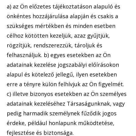
a) az Ön előzetes tájékoztatáson alapuló és
önkéntes hozzájárulása alapján és csakis a
szü
kséges mértékben és minden esetben
célhoz kötötten kezeljük, azaz gyűjtjük,
rögzítjük, rendszerezzük, tároljuk és
felhasználjuk.
b) egyes esetekben az Ö
n
adatainak kezelése jogszabályi e
lőírásokon
alapul és kötelező jellegű, ilyen esetekben
erre a tényre külön felhívjuk az Ön figyelmét.
c) illetve bizonyos esetekben az Ön személye
s
adatainak kezeléséhez Társas
águnknak, vagy
pedig harmadik személynek fűződik jogos
érdeke, például honlapunk működtetése,
fejleszté
se és biztonsága.