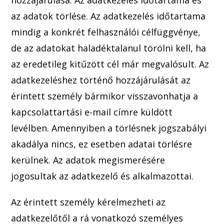
az adatok törlése. Az adatkezelés időtartama
mindig a konkrét felhasználói célfüggvénye,
de az adatokat haladéktalanul törölni kell, ha
az eredetileg kit
űzött cél már megvalósult. Az
adatkezeléshez történő hozzájárulását az
érintett személy bármikor vissz
avonhat
ja a
kapcsolattartási e-mail címre küldött
levélben. Amennyiben a törlésnek jogszabályi
akadálya nincs, ez esetben adatai törlésre
kerülnek. Az adatok megismeré
sére
jogosultak az adatkezelő és alkalmazottai.
Az érintett szemé
ly kérelmezheti az
a
datk
ezelőtől a rá vonatkozó személyes