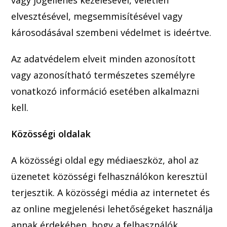
elves
ztésével, megsemmisítésével vagy
károsodásával szembeni védelmet is ideértve.
Az adatvédelem elveit minden azonosított
vagy azonosítható természetes személyre
vona
tkozó inf
ormáció esetében al
kalmazni
kell.
Közösségi oldalak
A közösségi oldal egy médiaeszköz, ahol az
üzenetet közösségi felhasználókon keresztül
terjesztik. A közösségi média az internetet és
az online megjelenési lehetőségeket használja
annak érde
kében, hogy a felhasználók