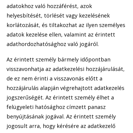
adatokhoz való hozzáférést, azok
helyesbítését, törl
ését vagy kezelésének
korlátozását, és tiltakozhat az ilyen személyes
adatok kezelése ellen
, valamint az érintett
adathordozhatósághoz való jogáról.
Az érintett személy bármely időpontban
vi
s
szavonhatja az adatkezelési hozzájárulását,
de ez nem érinti a visszavonás előtt a
hozzájárulás a
lapján végrehajtott adatkezelés
jogszerűségét. Az érintett személy élhet a
felügyeleti hatósághoz címzett panasz
benyújtásának jog
ával. Az érintett személy
jogosult arra, hogy kérésére az adatkezelő