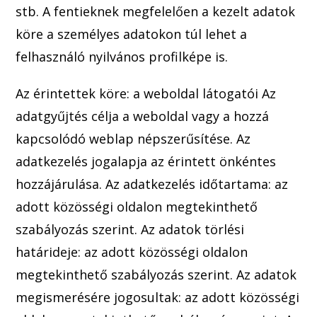
stb. A fentieknek megfelelően a kezelt adatok
köre a személ
yes adatokon túl lehet a
felhasználó nyilván
os profilképe is.
Az éri
ntettek köre: a weboldal látogatói Az
adatgyűjtés célja a weboldal vagy a hozzá
kapcsolódó weblap népszerűsítése. Az
adatkezelés jogalapja az érintett önkéntes
hozzájárulása. Az adatkezelés időtartama: az
adott közösségi oldal
on megtekinthető
szabályozás szerint. Az adatok törlési
határideje: az adott közösségi oldalon
megtekinthető szabályoz
ás szerint. Az adatok
megismerésére jogosultak: az adott közösségi