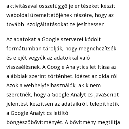
aktivitásával össz
efüggő jelentéseket készít
weboldal üzemeltetőjének részére, hogy az
további szolgáltatásokat teljesíthessen.
Az adatok
at a Google szerverei kódolt
formátumban tárolják, hogy megnehezí
tsék
és elejét vegyék az adatokkal való
visszaélésnek. A Google Analytics letiltása az
alábbiak szer
int történhet. Idézet az oldalról:
Azok a webhelyfelhasználók, akik nem
szeretnék, hogy a Google Analytics J
avaScript
jelentést készítsen az adataikról, telepíthetik
a Google Analytics letiltó
böngészőbővítményét. A bővítmény megtiltja