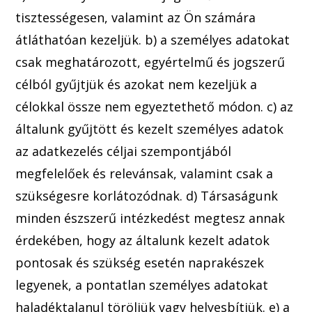
tisztességesen, valamint az Ön számára
átláthatóan kezeljük. b) a személy
es adatokat
csak meghatározott, egyértelmű és jogszerű
célból gyűjtjük és azokat nem kezeljük a
célokkal össze nem egyeztethető módon.
c) az
általunk gyűjtött és kezelt személyes ada
tok
az adatkezelés céljai
szempontjából
megfelelőek és relevánsak, valamint csak a
szükségesre korlátozódnak.
d) Társaságunk
minden észszerű intézkedést megtesz annak
érdekéb
en, hogy
az általunk kezelt adatok
pontosak és szükség esetén naprakészek
legyenek, a pontatlan személyes adatokat
haladéktalanul töröljük vagy helyesbítjük.
e) a