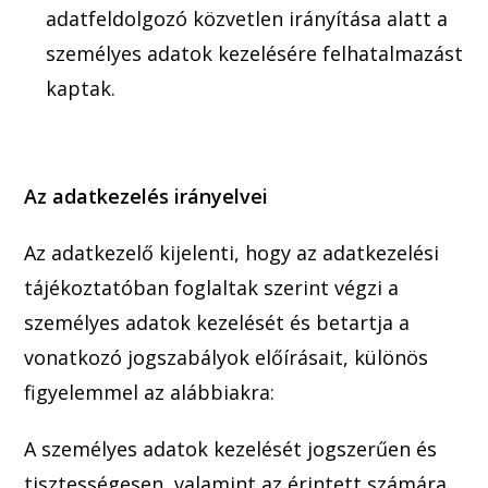
adatfeldolgozó közvetlen irányítása alatt a
személy
es adatok kezelésére felhatalmazást
k
aptak.
Az adatkezelés irányelvei
Az adatkezelő kijelenti, hogy az adatkezelési
tájékoztatóban fogl
altak szerint végzi a
személyes adatok kezelését és betartja a
vonatkozó jogszabályok előírásait, különös
figyelemmel
az al
ábbiakra:
A személyes adatok kezelését jogszerűen és
tisztességesen,
valamint az érintett számára