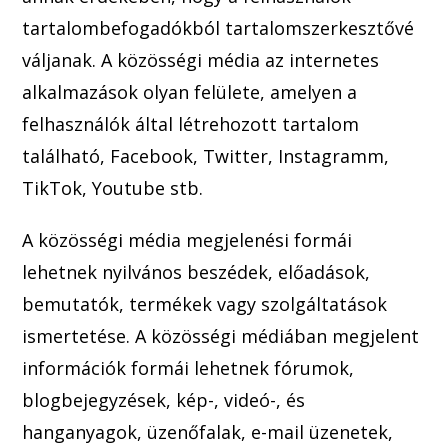
tartalombefogadókból tartalomszerkesztővé
váljanak. A közösségi média az internetes
alkalma
zások olyan felülete, amelyen a
felhasználók ált
al létrehozott tartalom
található, Facebook, Tw
itter, Instagramm,
TikTok, Youtube stb.
A közösségi média megjelenési formái
lehetnek nyilvános beszédek, előadások,
bemutatók, termékek vagy szolgáltatások
ismertetése. A közösségi médiában megjelent
információk formái lehetnek fórumok,
blogbejegyzések, kép-,
videó-, és
hanganyagok, üzenőfalak, e-mail üzenetek,