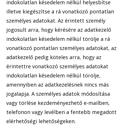
indokolatlan késedelem nélkül helyesbít
se
illetve kiegészít
se a rá vonatkozó pontatlan
személyes ada
tokat. Az érintett személy
jogosult arra, hogy kérésére az adatkezelő
indokolatlan késedelem nélkül törölje a rá
vonatkozó pontatlan személyes adatokat, az
adatkezelő pedig
köteles a
rra, hogy az
érintettre vonatkozó személyes adatokat
indokolatlan késedelem nélkül törölje,
amennyiben az adatkezelésnek nin
cs más
jogalapja. A személyes adatok módosítása
vagy törlése kezdeményezhető e-mailben,
telefonon vagy levélben a fentebb megadott
elérhetőségi lehetőségeken.