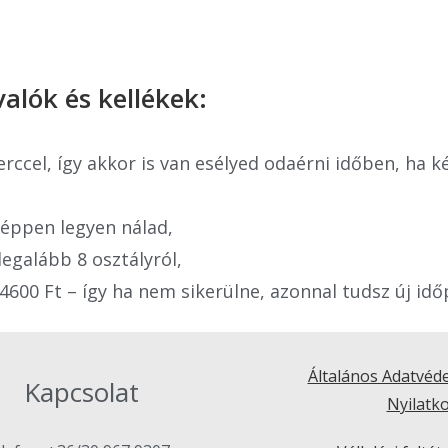
alók és kellékek:
erccel, így akkor is van esélyed odaérni időben, ha 
éppen legyen nálad,
legalább 8 osztályról,
 4600 Ft – így ha nem sikerülne, azonnal tudsz új id
Általános Adatvéd
Kapcsolat
Nyilatk