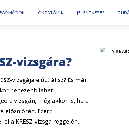
NFORMÁCIÓK
OKTATÓINK
JELENTKEZÉS
TUDÁ
SZ-vizsgára?
RESZ-vizsgája előtt állsz? És már
nkor nehezebb lehet
ged a vizsgán, még akkor is, ha a
 előző órán. Ezért
 el a KRESZ-vizsga reggelén.