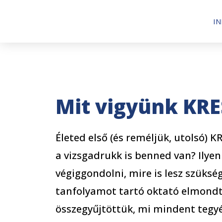
I
Mit vigyünk KRE
Életed első (és reméljük, utolsó) K
a vizsgadrukk is benned van? Ilye
végiggondolni, mire is lesz szüksé
tanfolyamot tartó oktató elmondta
összegyűjtöttük, mi mindent tegyél