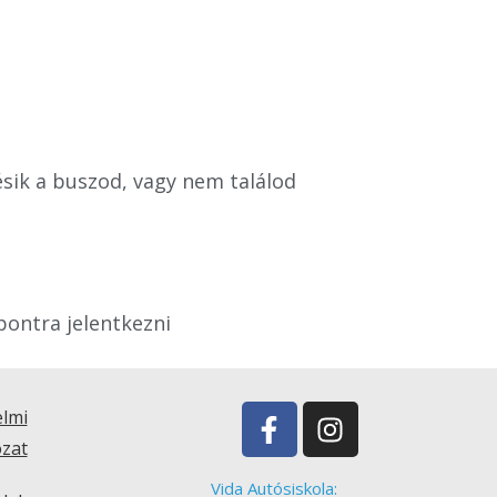
késik a buszod, vagy nem találod
őpontra jelentkezni
elmi
ozat
Vida Autósiskola: