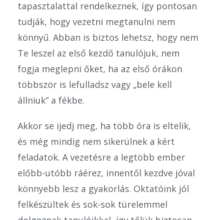
tapasztalattal rendelkeznek, így pontosan
tudják, hogy vezetni megtanulni nem
könnyű. Abban is biztos lehetsz, hogy nem
Te leszel az első kezdő tanulójuk, nem
fogja meglepni őket, ha az első órákon
többször is lefulladsz vagy „bele kell
állniuk” a fékbe.
Akkor se ijedj meg, ha több óra is eltelik,
és még mindig nem sikerülnek a kért
feladatok. A vezetésre a legtöbb ember
előbb-utóbb ráérez, innentől kezdve jóval
könnyebb lesz a gyakorlás. Oktatóink jól
felkészültek és sok-sok türelemmel
dolgoznak tanulóikkal, így tőlük biztosan