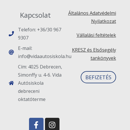
Általános Adatvédelmi
Kapcsolat
Nyilatkozat
Telefon: +36/30 967
Vállalási feltételek
9307
E-mail:
KRESZ és Elsősegély
info@vidaautosiskola.hu
tankönyvek
Cím: 4025 Debrecen,
Simonffy u. 4-6. Vida
BEFIZETÉS
Autósiskola
debreceni
oktatóterme