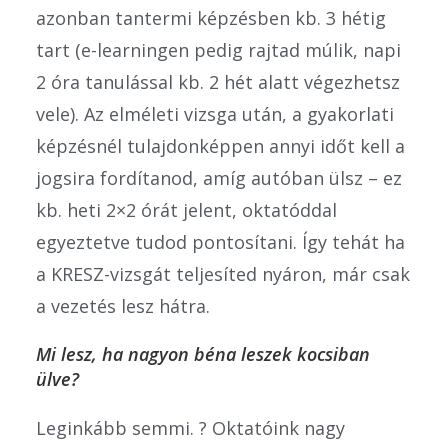
azonban tantermi képzésben kb. 3 hétig
tart (e-learningen pedig rajtad múlik, napi
2 óra tanulással kb. 2 hét alatt végezhetsz
vele). Az elméleti vizsga után, a gyakorlati
képzésnél tulajdonképpen annyi időt kell a
jogsira fordítanod, amíg autóban ülsz – ez
kb. heti 2×2 órát jelent, oktatóddal
egyeztetve tudod pontosítani. Így tehát ha
a KRESZ-vizsgát teljesíted nyáron, már csak
a vezetés lesz hátra.
Mi lesz, ha nagyon béna leszek kocsiban
ülve?
Leginkább semmi. ? Oktatóink nagy