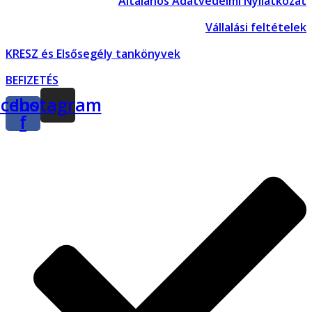
Általános Adatvédelmi Nyilatkozat
Vállalási feltételek
KRESZ és Elsősegély tankönyvek
BEFIZETÉS
cebook-
Instagram
f