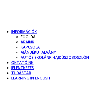
Skip
to
content
INFORMÁCIÓK
FŐOLDAL
ÁRAINK
KAPCSOLAT
AJÁNDÉKUTALVÁNY
AUTÓSISKOLÁNK HAJDÚSZOBOSZLÓN
OKTATÓINK
JELENTKEZÉS
TUDÁSTÁR
LEARNING IN ENGLISH