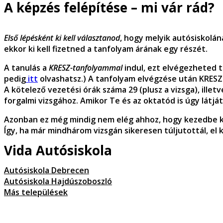
A képzés felépítése – mi vár rád?
Első lépésként ki kell választanod
, hogy melyik autósiskolán
ekkor ki kell fizetned a tanfolyam árának egy részét.
A tanulás a
KRESZ-tanfolyammal
indul, ezt elvégezheted t
pedig
itt
olvashatsz.) A tanfolyam elvégzése után KRESZ
A kötelező vezetési órák száma 29 (plusz a vizsga), ille
forgalmi vizsgához. Amikor Te és az oktatód is úgy látját
Azonban ez még mindig nem elég ahhoz, hogy kezedbe ka
Így, ha már mindhárom vizsgán sikeresen túljutottál, e
Vida Autósiskola
Autósiskola Debrecen
Autósiskola Hajdúszoboszló
Más települések