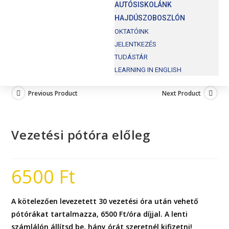
AUTÓSISKOLÁNK
HAJDÚSZOBOSZLÓN
OKTATÓINK
JELENTKEZÉS
TUDÁSTÁR
LEARNING IN ENGLISH
Previous Product
Next Product
Vezetési pótóra előleg
6500
Ft
A kötelezően levezetett 30 vezetési óra után vehető
pótórákat tartalmazza, 6500 Ft/óra díjjal. A lenti
számlálón állítsd be, hány órát szeretnél kifizetni!