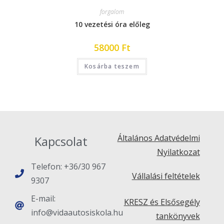
forgalom
10 vezetési óra előleg
58000
Ft
Kosárba teszem
Általános Adatvédelmi
Kapcsolat
Nyilatkozat
Telefon: +36/30 967
Vállalási feltételek
9307
E-mail:
KRESZ és Elsősegély
info@vidaautosiskola.hu
tankönyvek