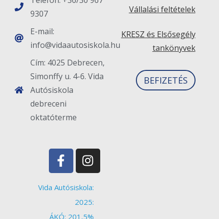
Vállalási feltételek
9307
E-mail:
KRESZ és Elsősegély
info@vidaautosiskola.hu
tankönyvek
Cím: 4025 Debrecen,
Simonffy u. 4-6. Vida
BEFIZETÉS
Autósiskola
debreceni
oktatóterme
Vida Autósiskola:
2025:
ÁKÓ: 201,5%