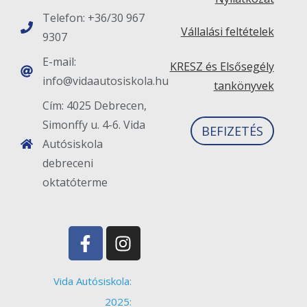
Telefon: +36/30 967
Vállalási feltételek
9307
E-mail:
KRESZ és Elsősegély
info@vidaautosiskola.hu
tankönyvek
Cím: 4025 Debrecen,
Simonffy u. 4-6. Vida
BEFIZETÉS
Autósiskola
debreceni
oktatóterme
Vida Autósiskola:
2025: