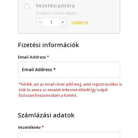
Vezetési pótóra
Óratípus: Intenzív képzés
−
+
10400
Ft
Fizetési információk
Email Address
*
*Kérlek, azt az email címet add meg, amit regisztrációkor is
írtál és amire az emailek érkeznek tőlünk! Így tudjuk
biztosan beazonosítani a fizetést.
Számlázási adatok
Vezetéknév
*