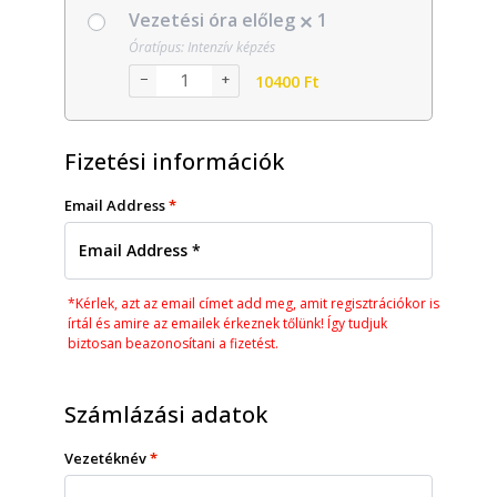
Vezetési óra előleg
1
Óratípus: Intenzív képzés
−
+
10400
Ft
Fizetési információk
Email Address
*
*Kérlek, azt az email címet add meg, amit regisztrációkor is
írtál és amire az emailek érkeznek tőlünk! Így tudjuk
biztosan beazonosítani a fizetést.
Számlázási adatok
Vezetéknév
*