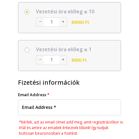
Vezetési óra előleg
10
−
+
89000
Ft
Vezetési óra előleg
1
−
+
8900
Ft
Fizetési információk
Email Address
*
*Kérlek, azt az email címet add meg, amit regisztrációkor is
írtál és amire az emailek érkeznek tőlünk! Így tudjuk
biztosan beazonosítani a fizetést.