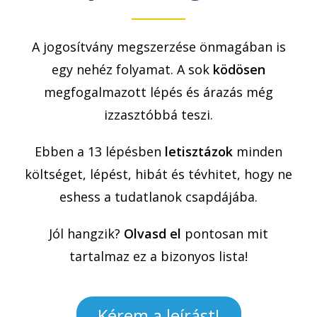
A jogosítvány megszerzése önmagában is
egy nehéz folyamat. A sok
ködösen
megfogalmazott lépés és árazás még
izzasztóbbá teszi.
Ebben a 13 lépésben
letisztázok
minden
költséget, lépést, hibát és tévhitet, hogy ne
eshess a tudatlanok csapdájába.
Jól hangzik?
Olvasd el
pontosan mit
tartalmaz ez a bizonyos lista!
Kérem a leírást!