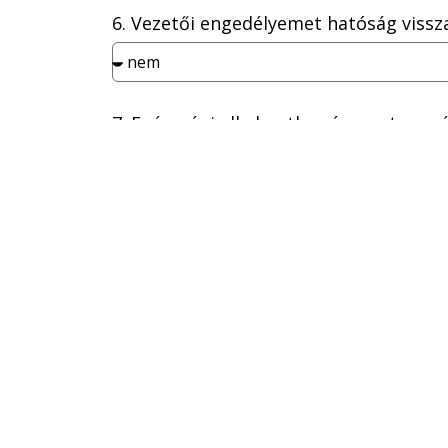
6. Vezetői engedélyemet hatóság viss
7. Egészségi alkalmatlanságomat megá
8. Bíróság vagy rendőrség a vezetésre
igazolásához, új járművezetői vizsgáh
9. Utánképzési kötelezettség hatálya a