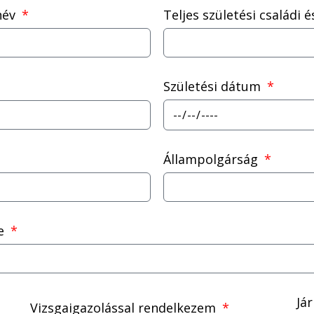
 név
Teljes születési családi 
Születési dátum
Állampolgárság
ve
Já
Vizsgaigazolással rendelkezem