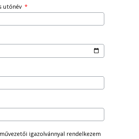
és utónév
rművezetői igazolvánnyal rendelkezem