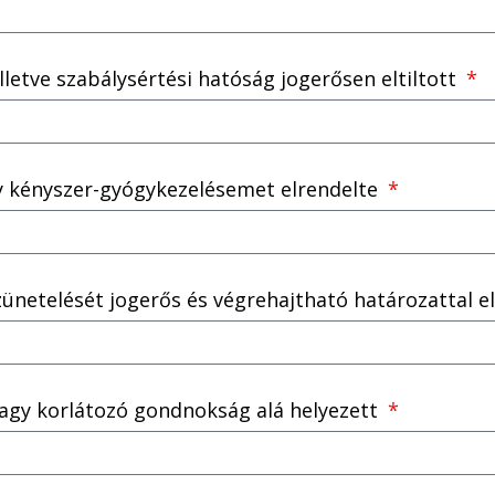
illetve szabálysértési hatóság jogerősen eltiltott
y kényszer-gyógykezelésemet elrendelte
zünetelését jogerős és végrehajtható határozattal e
vagy korlátozó gondnokság alá helyezett